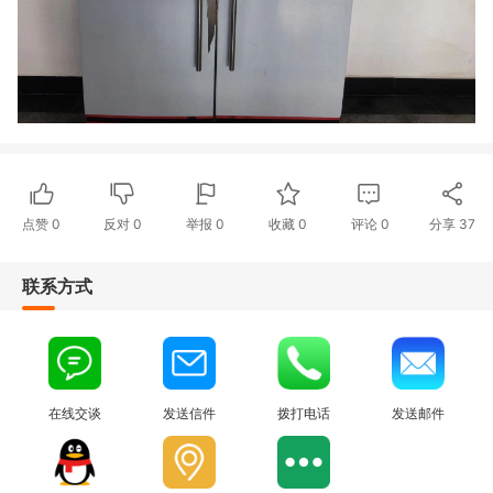
点赞
0
反对
0
举报 0
收藏 0
评论
0
分享
37
联系方式
在线交谈
发送信件
拨打电话
发送邮件