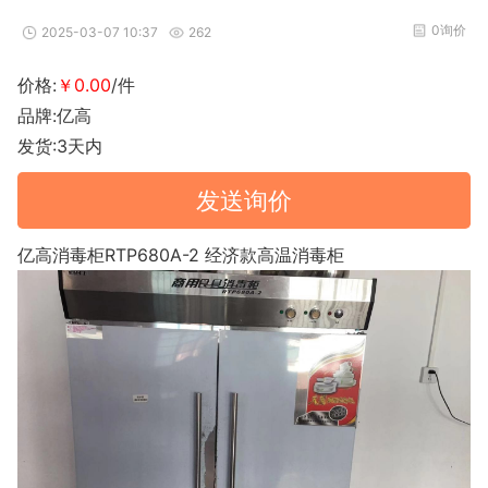
0询价
2025-03-07 10:37
262
式
相
情
价格:
￥0.00
/件
册
链
品牌:亿高
发货:3天内
接
发送询价
亿高消毒柜RTP680A-2 经济款高温消毒柜