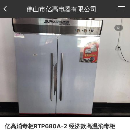
佛山市亿高电器有限公司
公
1/1
司
供
介
应
新
绍
产
闻
荣
品
中
誉
联
心
资
系
公
质
方
司
友
亿高消毒柜RTP680A-2 经济款高温消毒柜