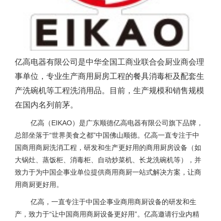
式
相
情
册
链
亿高电器有限公司是中华全国工商业联合会厨业商会理
接
事单位
，
专业生产商用厨房工程的餐具消毒柜及配套生
产
洗碗机
等
工程洗消
用品。目前
，
生产规模和销售规模
在国内名列前茅。
亿高（EIKAO）是广东顺德亿高电器有限公司旗下品牌，
总部坐落于“世界美食之都”中国佛山顺德。亿高一直专注于中
国商用商厨洗消工程，研发和生产更好用的商用厨房设备（如
大锅灶、蒸饭柜、消毒柜、自动炒菜机、长龙洗碗机等），并
致力于为中国企事业单位提供商用商厨一站式解决方案，让商
用商厨更好用。
亿高，一直专注于中国企事业商用商厨设备的研发和生
产，致力于“让中国商用商厨设备更好用”。亿高邀请行业内精