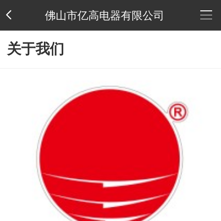
佛山市亿高电器有限公司
公
关于我们
司
供
介
应
新
绍
产
闻
荣
品
中
誉
联
心
资
系
公
质
方
司
友