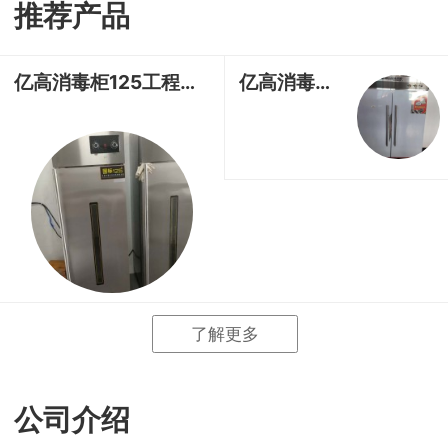
推荐产品
式
相
情
亿高消毒柜125工程款高温热风循环消毒柜
亿高消毒柜RTP680A-2 经济款高温消毒柜
册
链
接
了解更多
公司介绍