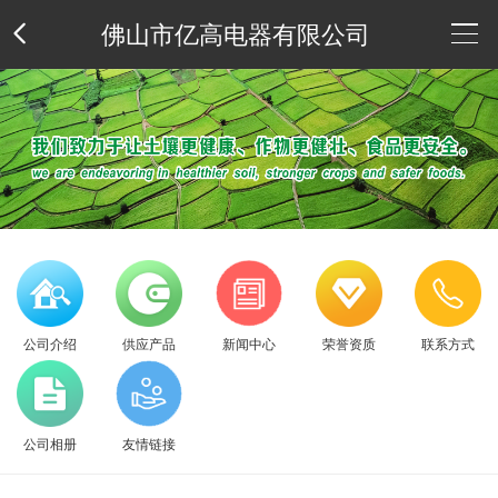
佛山市亿高电器有限公司
公
司
供
介
应
新
绍
产
闻
荣
公司介绍
供应产品
新闻中心
荣誉资质
联系方式
品
中
誉
联
心
资
系
公
公司相册
友情链接
质
方
司
友