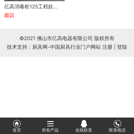
亿高消毒柜125工程款...
式
相
情
面议
册
链
©2021 佛山市亿高电器有限公司 版权所有
接
技术支持：厨具网-中国厨具行业门户网站
注册
|
登陆
首页
所有产品
在线联系
联系电话