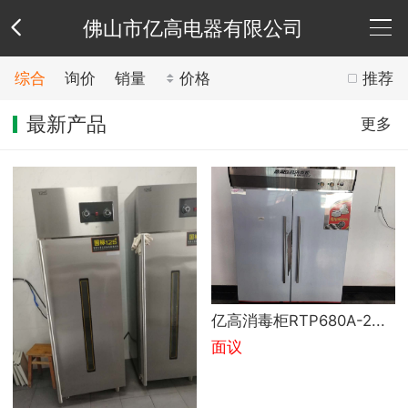
佛山市亿高电器有限公司
综合
询价
销量
价格
推荐
公
最新产品
更多
司
供
介
应
新
绍
产
闻
荣
品
中
誉
联
亿高消毒柜RTP680A-2...
心
资
系
公
面议
质
方
司
友